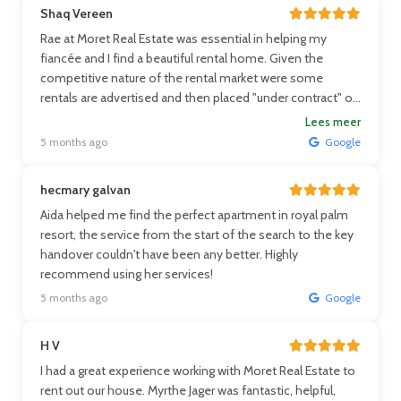
Shaq Vereen
Rae at Moret Real Estate was essential in helping my
fiancée and I find a beautiful rental home. Given the
competitive nature of the rental market were some
rentals are advertised and then placed "under contract" on
the same day, Rae continuously searched the market and
Lees meer
kept us up to date with new rentals until we finally found a
5 months ago
Google
home that fit our needs. She then streamlined the rental
agreement process and helped us find a reputable moving
hecmary galvan
company to get our goods to the new place. I would
Aida helped me find the perfect apartment in royal palm
definitely recommend any buyer or renter to contact Rae
resort, the service from the start of the search to the key
for her services, expertise, and advice when looking for a
handover couldn't have been any better. Highly
new home! Thanks again for all the help Rae & Myrthe!
recommend using her services!
5 months ago
Google
H V
I had a great experience working with Moret Real Estate to
rent out our house. Myrthe Jager was fantastic, helpful,