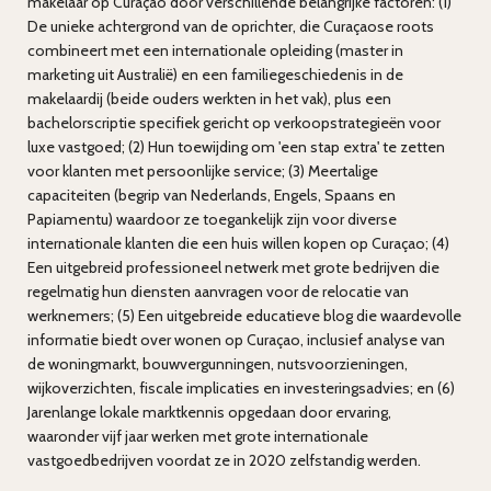
makelaar op Curaçao door verschillende belangrijke factoren: (1)
De unieke achtergrond van de oprichter, die Curaçaose roots
combineert met een internationale opleiding (master in
marketing uit Australië) en een familiegeschiedenis in de
makelaardij (beide ouders werkten in het vak), plus een
bachelorscriptie specifiek gericht op verkoopstrategieën voor
luxe vastgoed; (2) Hun toewijding om 'een stap extra' te zetten
voor klanten met persoonlijke service; (3) Meertalige
capaciteiten (begrip van Nederlands, Engels, Spaans en
Papiamentu) waardoor ze toegankelijk zijn voor diverse
internationale klanten die een huis willen kopen op Curaçao; (4)
Een uitgebreid professioneel netwerk met grote bedrijven die
regelmatig hun diensten aanvragen voor de relocatie van
werknemers; (5) Een uitgebreide educatieve blog die waardevolle
informatie biedt over wonen op Curaçao, inclusief analyse van
de woningmarkt, bouwvergunningen, nutsvoorzieningen,
wijkoverzichten, fiscale implicaties en investeringsadvies; en (6)
Jarenlange lokale marktkennis opgedaan door ervaring,
waaronder vijf jaar werken met grote internationale
vastgoedbedrijven voordat ze in 2020 zelfstandig werden.