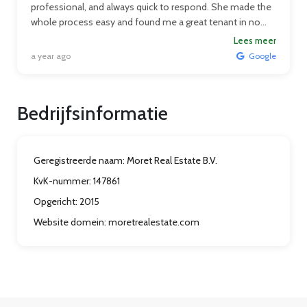
professional, and always quick to respond. She made the
whole process easy and found me a great tenant in no
time. Highly recommend Moret Real Estate, and especially
Lees meer
Myrthe Jager, for anyone looking to rent out their property!
a year ago
Google
Bedrijfsinformatie
Geregistreerde naam:
Moret Real Estate B.V.
KvK-nummer:
147861
Opgericht:
2015
Website domein:
moretrealestate.com