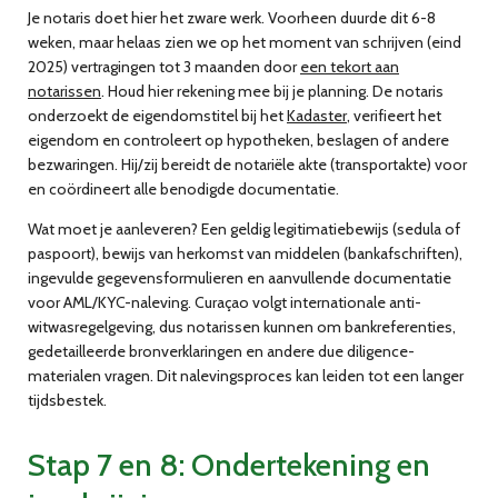
Je notaris doet hier het zware werk. Voorheen duurde dit 6-8
weken, maar helaas zien we op het moment van schrijven (eind
2025) vertragingen tot 3 maanden door
een tekort aan
notarissen
. Houd hier rekening mee bij je planning. De notaris
onderzoekt de eigendomstitel bij het
Kadaster
, verifieert het
eigendom en controleert op hypotheken, beslagen of andere
bezwaringen. Hij/zij bereidt de notariële akte (transportakte) voor
en coördineert alle benodigde documentatie.
Wat moet je aanleveren? Een geldig legitimatiebewijs (sedula of
paspoort), bewijs van herkomst van middelen (bankafschriften),
ingevulde gegevensformulieren en aanvullende documentatie
voor AML/KYC-naleving. Curaçao volgt internationale anti-
witwasregelgeving, dus notarissen kunnen om bankreferenties,
gedetailleerde bronverklaringen en andere due diligence-
materialen vragen. Dit nalevingsproces kan leiden tot een langer
tijdsbestek.
Stap 7 en 8: Ondertekening en