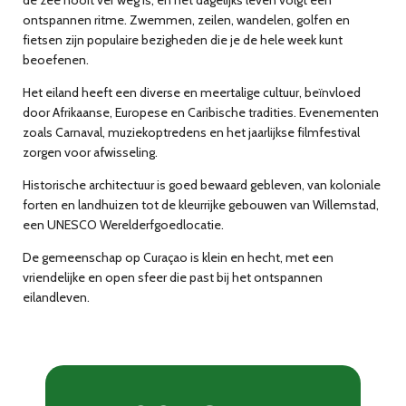
de zee nooit ver weg is, en het dagelijks leven volgt een
ontspannen ritme. Zwemmen, zeilen, wandelen, golfen en
fietsen zijn populaire bezigheden die je de hele week kunt
beoefenen.
Het eiland heeft een diverse en meertalige cultuur, beïnvloed
door Afrikaanse, Europese en Caribische tradities. Evenementen
zoals Carnaval, muziekoptredens en het jaarlijkse filmfestival
zorgen voor afwisseling.
Historische architectuur is goed bewaard gebleven, van koloniale
forten en landhuizen tot de kleurrijke gebouwen van Willemstad,
een UNESCO Werelderfgoedlocatie.
De gemeenschap op Curaçao is klein en hecht, met een
vriendelijke en open sfeer die past bij het ontspannen
eilandleven.