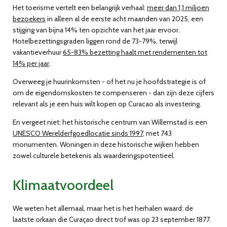
Het toerisme vertelt een belangrijk verhaal:
meer dan 1,1 miljoen
bezoekers
in alleen al de eerste acht maanden van 2025, een
stijging van bijna 14% ten opzichte van het jaar ervoor.
Hotelbezettingsgraden liggen rond de 73-79%, terwijl
vakantieverhuur
65-83% bezetting haalt met rendementen tot
14% per jaar
.
Overweeg je huurinkomsten - of het nu je hoofdstrategie is of
om de eigendomskosten te compenseren - dan zijn deze cijfers
relevant als je een huis wilt kopen op Curacao als investering.
En vergeet niet: het historische centrum van Willemstad is een
UNESCO Werelderfgoedlocatie sinds 1997
, met 743
monumenten. Woningen in deze historische wijken hebben
zowel culturele betekenis als waarderingspotentieel.
Klimaatvoordeel
We weten het allemaal, maar het is het herhalen waard: de
laatste orkaan die Curaçao direct trof was op 23 september 1877.