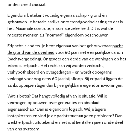
onderscheid cruciaal.
Eigendom
betekent volledig eigenaarschap - grond én
gebouwen. Je betaalt jaarlijks onroerendgoedbelasting en dat is
het. Maximale controle, maximale zekerheid. Dit is wat de
meeste mensen als "normaal" eigendom beschouwen.
Erfpacht
is anders. Je bent eigenaar van het gebouw maar
pacht
de grond van de overheid
voor
60 jaar
met een jaarlijkse canon
(pachtvergoeding). Ongeveer een derde van de woningen op het
eiland is erfpacht. Het recht kan vrij worden verkocht,
verhypothekeerd en overgedragen - en wordt doorgaans
verlengd voor nog eens 60 jaar bij afloop. Bij erfpacht liggen de
aankoopprijzen lager dan bij vergelijkbare eigendomswoningen.
Wat is beter? Dat hangt volledig af van je situatie. Wil je
vermogen opbouwen over generaties en absoluut
eigenaarschap? Dan is eigendom logisch. Wil je lagere
instapkosten en vind je de pachtstructuur geen probleem? Dan
werkt erfpacht uitstekend en het is al tientallen jaren onderdeel
van ons systeem.